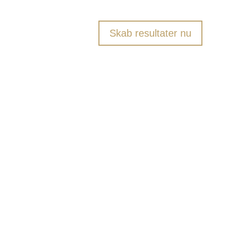
Skab resultater nu
Er ”jeg har travlt” blevet dit motto? Vil du
tilbage på overskuds-sporet?
Trænger skaberglæden og livsglæden til et
boost?
Du ved forretningens resultater er afhængig
af dig. Du ved også, at når du er på toppen,
så leveres der langt bedre resultater. Er du
på toppen?