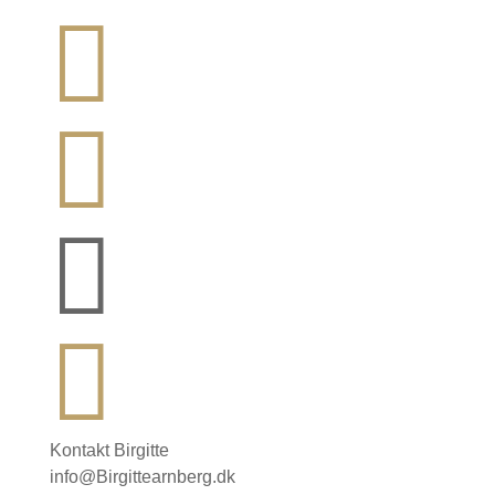




Kontakt Birgitte
info@Birgittearnberg.dk