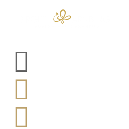


