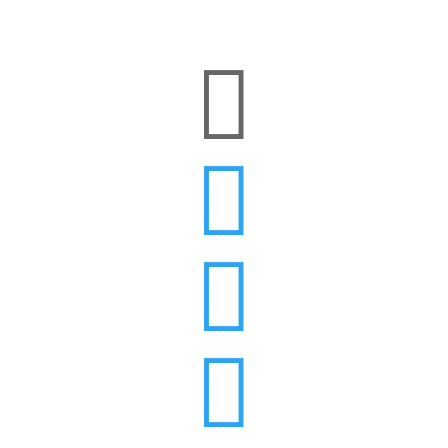



