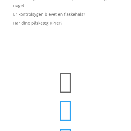
noget
Er kontrolsygen blevet en flaskehals?
Har dine påskeæg KPI’er?

