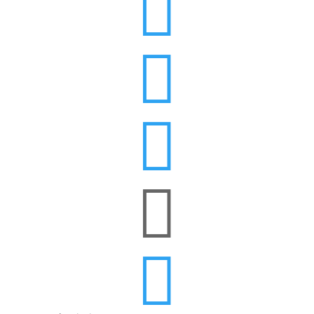




