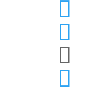



