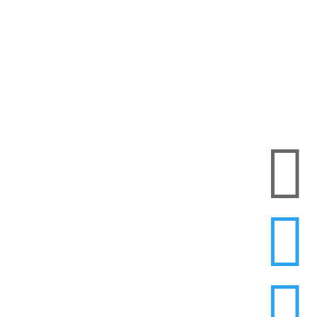


