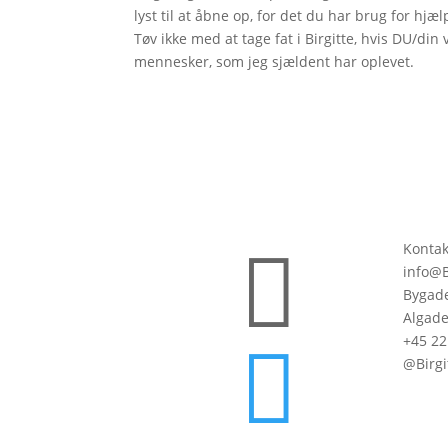
lyst til at åbne op, for det du har brug for hjælp
Tøv ikke med at tage fat i Birgitte, hvis DU/din
mennesker, som jeg sjældent har oplevet.

Kontak
info@B
Bygade
Algade
+45 22

@Birgi