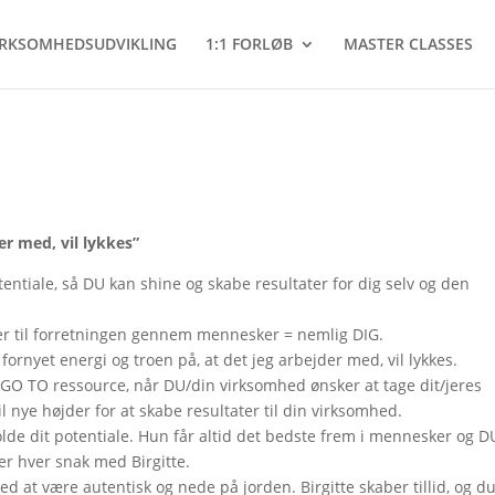
IRKSOMHEDSUDVIKLING
1:1 FORLØB
MASTER CLASSES
er med, vil lykkes”
entiale, så DU kan shine og skabe resultater for dig selv og den
ter til forretningen gennem mennesker = nemlig DIG.
 fornyet energi og troen på, at det jeg arbejder med, vil lykkes.
m GO TO ressource, når DU/din virksomhed ønsker at tage dit/jeres
l nye højder for at skabe resultater til din virksomhed.
lde dit potentiale. Hun får altid det bedste frem i mennesker og D
fter hver snak med Birgitte.
ed at være autentisk og nede på jorden. Birgitte skaber tillid, og d