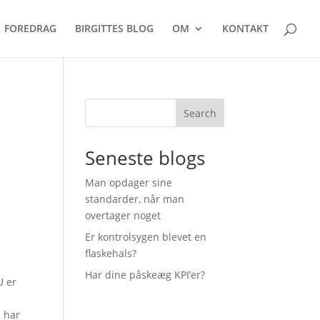
FOREDRAG
BIRGITTES BLOG
OM
KONTAKT
Search
Seneste blogs
Man opdager sine
standarder, når man
overtager noget
Er kontrolsygen blevet en
flaskehals?
Har dine påskeæg KPI’er?
U er
u har