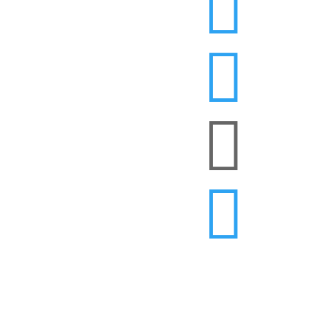



