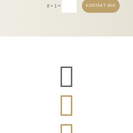
=
KONTAKT MIG
8 + 1


