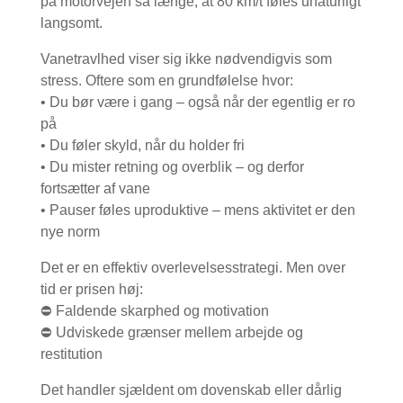
på motorvejen så længe, at 80 km/t føles unaturligt
langsomt.
Vanetravlhed viser sig ikke nødvendigvis som
stress. Oftere som en grundfølelse hvor:
• Du bør være i gang – også når der egentlig er ro
på
• Du føler skyld, når du holder fri
• Du mister retning og overblik – og derfor
fortsætter af vane
• Pauser føles uproduktive – mens aktivitet er den
nye norm
Det er en effektiv overlevelsesstrategi. Men over
tid er prisen høj:
⛔ Faldende skarphed og motivation
⛔ Udviskede grænser mellem arbejde og
restitution
Det handler sjældent om dovenskab eller dårlig