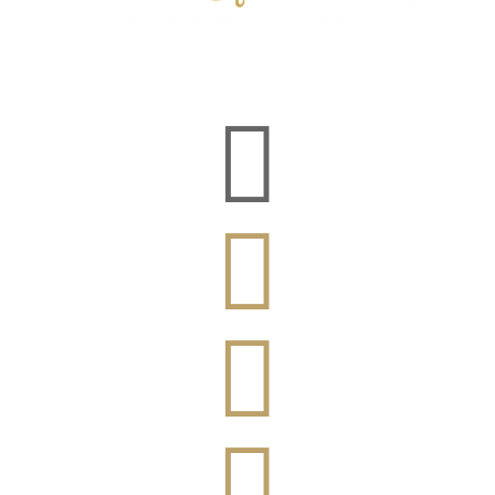



