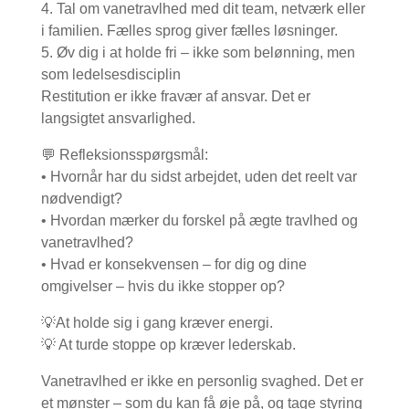
4. Tal om vanetravlhed med dit team, netværk eller
i familien. Fælles sprog giver fælles løsninger.
5. Øv dig i at holde fri – ikke som belønning, men
som ledelsesdisciplin
Restitution er ikke fravær af ansvar. Det er
langsigtet ansvarlighed.
💬 Refleksionsspørgsmål:
• Hvornår har du sidst arbejdet, uden det reelt var
nødvendigt?
• Hvordan mærker du forskel på ægte travlhed og
vanetravlhed?
• Hvad er konsekvensen – for dig og dine
omgivelser – hvis du ikke stopper op?
💡At holde sig i gang kræver energi.
💡 At turde stoppe op kræver lederskab.
Vanetravlhed er ikke en personlig svaghed. Det er
et mønster – som du kan få øje på, og tage styring