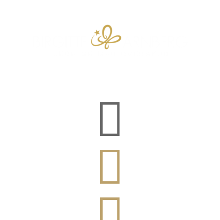


