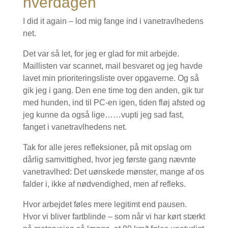
hverdagen
I did it again – lod mig fange ind i vanetravlhedens
net.
Det var så let, for jeg er glad for mit arbejde.
Maillisten var scannet, mail besvaret og jeg havde
lavet min prioriteringsliste over opgaverne. Og så
gik jeg i gang. Den ene time tog den anden, gik tur
med hunden, ind til PC-en igen, tiden fløj afsted og
jeg kunne da også lige……vupti jeg sad fast,
fanget i vanetravlhedens net.
Tak for alle jeres refleksioner, på mit opslag om
dårlig samvittighed, hvor jeg første gang nævnte
vanetravlhed: Det uønskede mønster, mange af os
falder i, ikke af nødvendighed, men af refleks.
Hvor arbejdet føles mere legitimt end pausen.
Hvor vi bliver fartblinde – som når vi har kørt stærkt