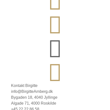



Kontakt Birgitte
info@BirgitteArnberg.dk
Bygaden 18, 4040 Jyllinge
Algade 71, 4000 Roskilde
+45 22 22 86 58