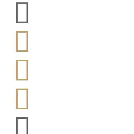




