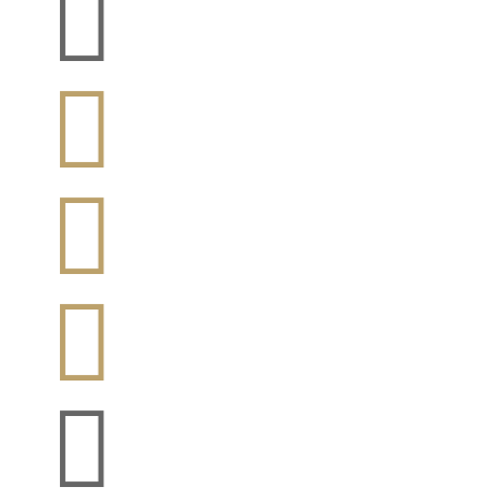




