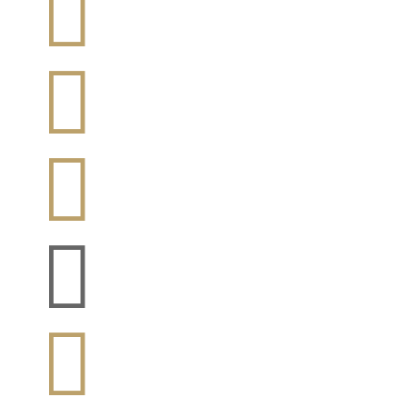




