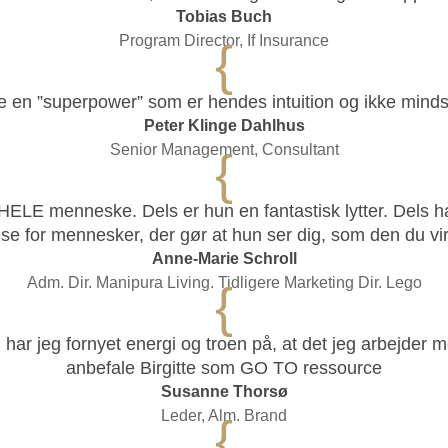
Tobias Buch
Program Director, If Insurance
{
te en ”superpower” som er hendes intuition og ikke minds
Peter Klinge Dahlhus
Senior Management, Consultant
{
et HELE menneske. Dels er hun en fantastisk lytter. Dels 
lse for mennesker, der gør at hun ser dig, som den du vir
Anne-Marie Schroll
Adm. Dir. Manipura Living. Tidligere Marketing Dir. Lego
{
 har jeg fornyet energi og troen på, at det jeg arbejder m
anbefale Birgitte som GO TO ressource
Susanne Thorsø
Leder, Alm. Brand
{