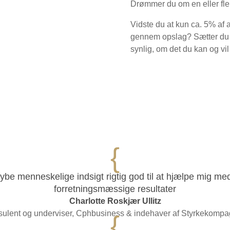
Drømmer du om en eller fle
Vidste du at kun ca. 5% af 
gennem opslag? Sætter du di
synlig, om det du kan og vi
{
dybe menneskelige indsigt rigtig god til at hjælpe mig m
forretningsmæssige resultater
Charlotte Roskjær Ullitz
ulent og underviser, Cphbusiness & indehaver af Styrkekompa
{