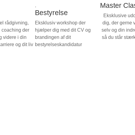
Master Cla
.
Bestyrelse
Eksklusive udd
el rådgivning,
Eksklusiv workshop der
dig, der gerne v
g coaching der
hjælper dig med dit CV og
selv og din ind
g videre i din
brandingen af dit
så du står stærk
arriere og dit liv
bestyrelseskandidatur
målbare og mærkbare resultater – med endnu mere ov
der er du tit alene – ingen skal føle sig ensom, heller ik
k dig selv og dit lederskab, så du er klar til fremtidens le
 ekstraordinære resultater, når du er i harmoni med den 