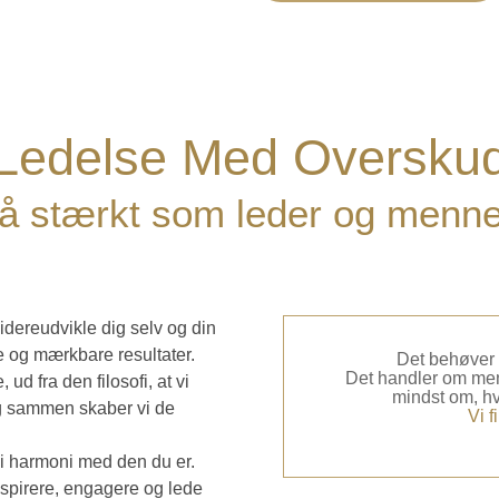
Ledelse Med Oversku
tå stærkt som leder og menn
idereudvikle dig selv og din
e og mærkbare resultater.
Det behøver 
Det handler om men
d fra den filosofi, at vi
mindst om, hv
 og sammen skaber vi de
Vi 
t – i harmoni med den du er.
 inspirere, engagere og lede