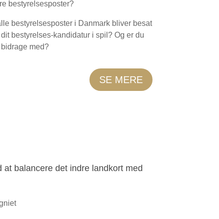
re bestyrelsesposter?
alle bestyrelsesposter i Danmark bliver besat
t bestyrelses-kandidatur i spil? Og er du
l bidrage med?
SE MERE
ed at balancere det indre landkort med
gniet