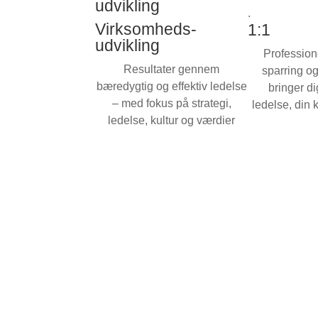
udvikling
.
Virksomheds-
1:1
udvikling
Profession
Resultater gennem
sparring o
bæredygtig og effektiv ledelse
bringer di
– med fokus på strategi,
ledelse, din k
ledelse, kultur og værdier
Skab 
Som le
Styr
Skab