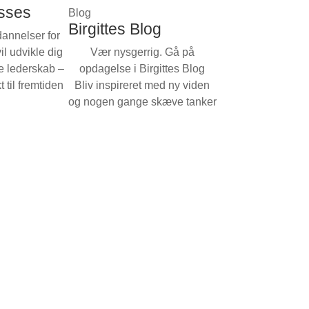
sses
Blog
Birgittes Blog
annelser for
il udvikle dig
Vær nysgerrig. Gå på
re lederskab –
opdagelse i Birgittes Blog
t til fremtiden
Bliv inspireret med ny viden
og nogen gange skæve tanker
erskud
ke dig!
delse
du er