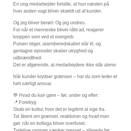
En ung medarbejder fortalte, at hun næsten på
hver anden vagt bliver skældt ud af kunder.
Og jeg bliver berørt. Og jeg undres.
For når et menneske bliver råbt ad, reagerer
kroppen som ved et overgreb.
Pulsen stiger, alarmberedskabet slår til, og
gentagne episoder skaber utryghed og
udbrændthed.
Det er afgørende, at medarbejdere ikke står alene.
Når kunder krydser grænsen – har du som leder et
helt særligt ansvar.
💬 Hvad du kan gøre – før, under og efter:
📍 Forebyg
Skab en kultur, hvor det er legitimt at sige fra.
Tal åbent om grænser, reaktioner og hvad man
gør, når en kollega bliver overfuset.
Tydelige rammer sænker presset – allerede før