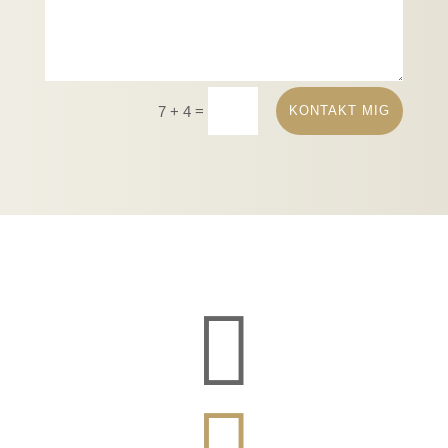
=
KONTAKT MIG
7 + 4

