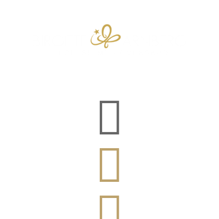


