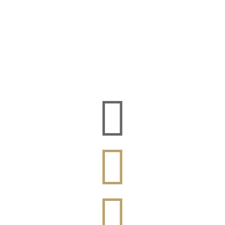


