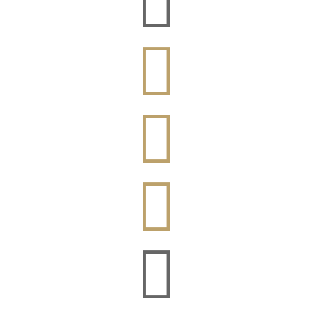



