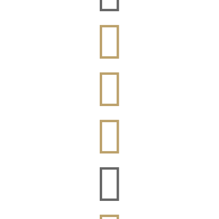



