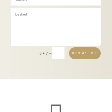
=
KONTAKT MIG
6 + 7
