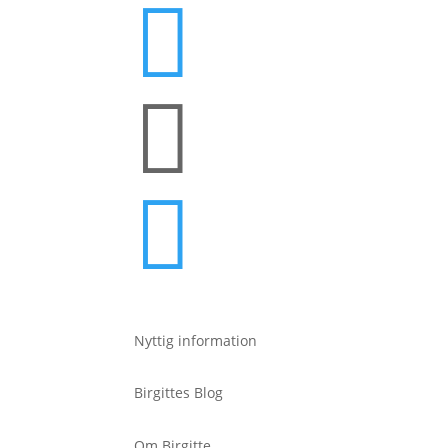



Nyttig information
Birgittes Blog
Om Birgitte