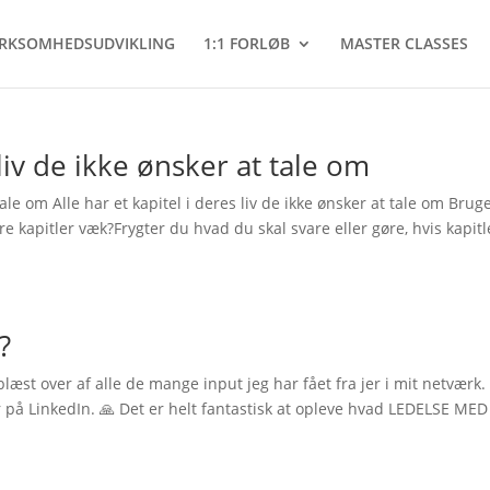
IRKSOMHEDSUDVIKLING
1:1 FORLØB
MASTER CLASSES
 liv de ikke ønsker at tale om
 tale om Alle har et kapitel i deres liv de ikke ønsker at tale om Brug
e kapitler væk?Frygter du hvad du skal svare eller gøre, hvis kapit
?
læst over af alle de mange input jeg har fået fra jer i mit netværk.
er på LinkedIn. 🙏 Det er helt fantastisk at opleve hvad LEDELSE MED