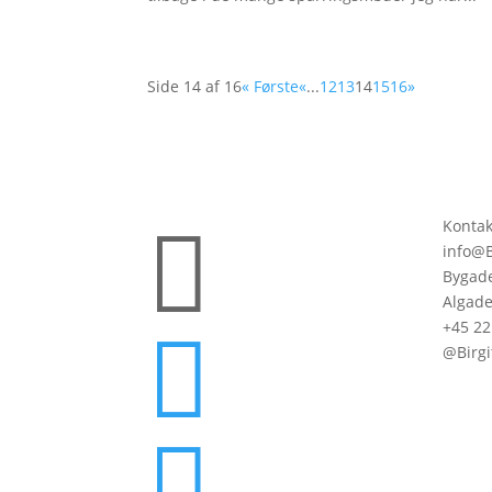
Side 14 af 16
« Første
«
...
12
13
14
15
16
»

Kontak
info@B
Bygade
Algade
+45 22

@Birgi
