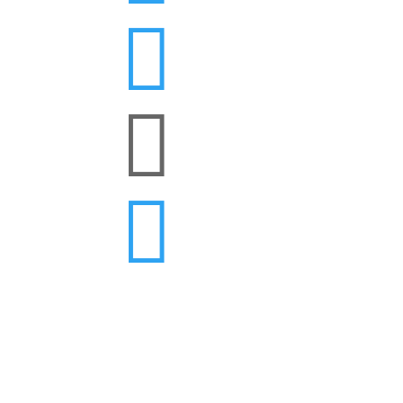


