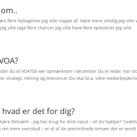
v om..
gøre flere fejltagelser.Jeg ville slappe af. Være mere smidig.Jeg ville
Jeg ville tage flere chancer.Jeg ville have flere oplevelser.Jeg ville
 VOA?
g lider du at VOA?Så vær opmærksom i december Du er leder, har sto
ne, strategi, retning og leverancer.Du skal bl.a. sikre medarbejdern
hvad er det for dig?
Kære Netværk – jeg har brug for dine input – vil du hjælpe? “Ledel
 om mere overskud – er et af de overordnede temaer der er vendt