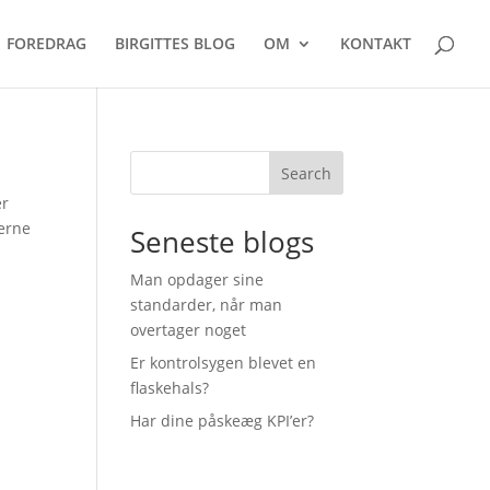
FOREDRAG
BIRGITTES BLOG
OM
KONTAKT
Search
er
lerne
Seneste blogs
Man opdager sine
standarder, når man
overtager noget
Er kontrolsygen blevet en
flaskehals?
Har dine påskeæg KPI’er?