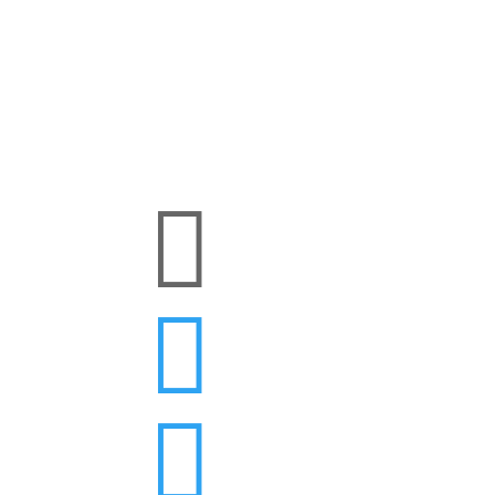


