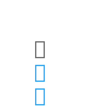


