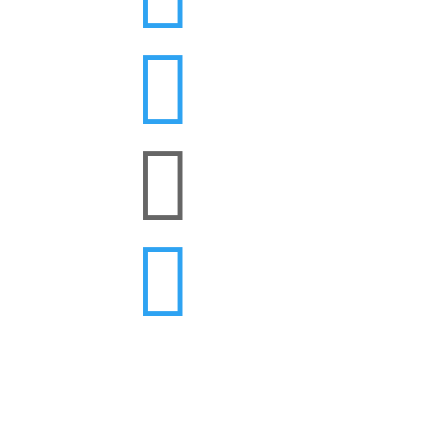


