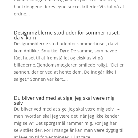
har fridagene deres egne succeskriterier:Vi skal nå at
ordne...
Designmøblerne stod udenfor sommerhuset,
da vi kom
Designmøblerne stod udenfor sommerhuset, da vi
kom Antikke. Smukke. Dyre.De samme, som havde
fået huset til at fremstå let og eksklusivt på
billederne.Ejendomsmægleren smilede roligt. “Det er
sønnen, der er ved at hente dem. De indgår ikke i
salget.” Sønnen var kørt....
Du bliver ved med at sige, jeg skal være mig
selv
Du bliver ved med at sige, jeg skal være mig selv –
men hvordan skal jeg være det, når jeg ikke kender
mig selv?” Det spørgsmål rammer mig. For jeg har
selv stået der. For i mange år kan man være dygtig til
at leve op til forventninger.Til at tage...