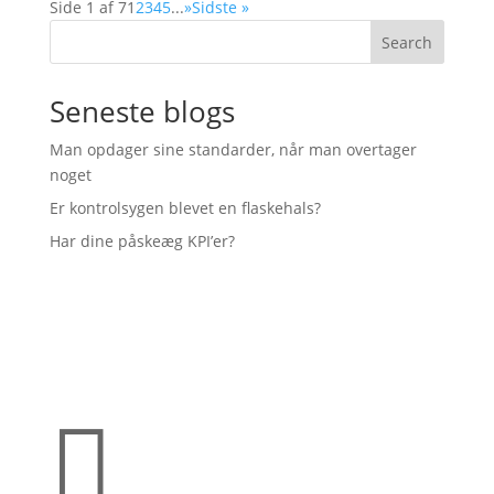
Side 1 af 7
1
2
3
4
5
...
»
Sidste »
Search
Seneste blogs
Man opdager sine standarder, når man overtager
noget
Er kontrolsygen blevet en flaskehals?
Har dine påskeæg KPI’er?
