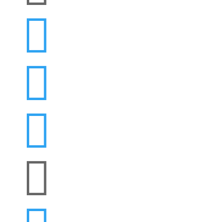



