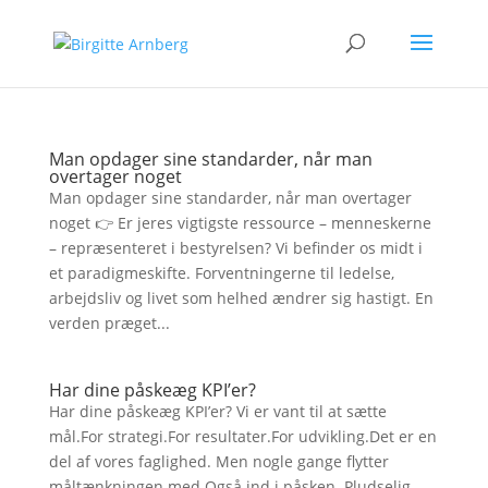
Man opdager sine standarder, når man
overtager noget
Man opdager sine standarder, når man overtager
noget 👉 Er jeres vigtigste ressource – menneskerne
– repræsenteret i bestyrelsen? Vi befinder os midt i
et paradigmeskifte. Forventningerne til ledelse,
arbejdsliv og livet som helhed ændrer sig hastigt. En
verden præget...
Har dine påskeæg KPI’er?
Har dine påskeæg KPI’er? Vi er vant til at sætte
mål.For strategi.For resultater.For udvikling.Det er en
del af vores faglighed. Men nogle gange flytter
måltænkningen med.Også ind i påsken. Pludselig