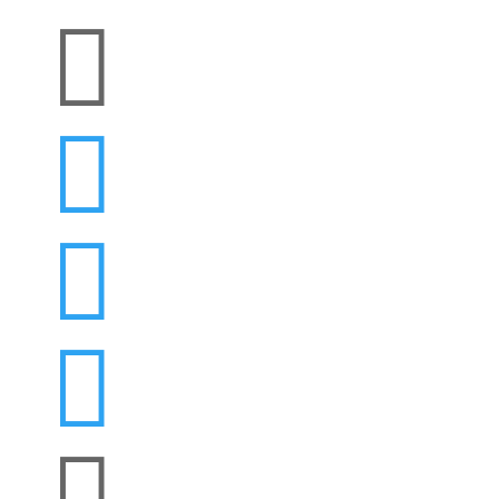




