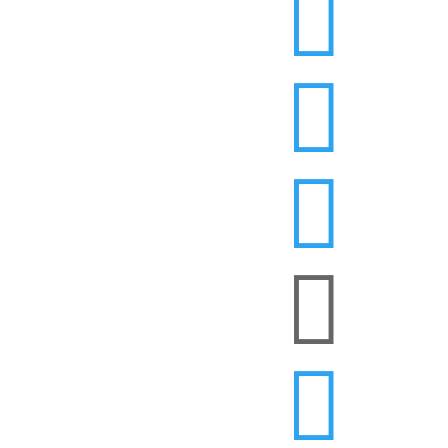




