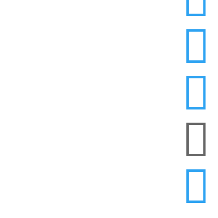



