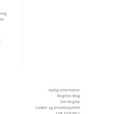
ning.
åde
g
Nyttig information
Birgittes Blog
Om Birgitte
Cookie- og privatlivspolitik
CVR 43763911