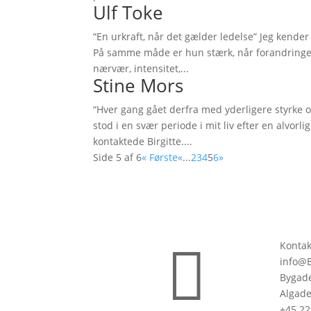
Ulf Toke
“En urkraft, når det gælder ledelse” Jeg kender
På samme måde er hun stærk, når forandringer
nærvær, intensitet,...
Stine Mors
“Hver gang gået derfra med yderligere styrke o
stod i en svær periode i mit liv efter en alvorl
kontaktede Birgitte....
Side 5 af 6
« Første
«
...
2
3
4
5
6
»

Kontak
info@B
Bygade
Algade
+45 22