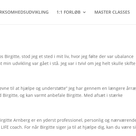
IRKSOMHEDSUDVIKLING
1:1 FORLØB
MASTER CLASSES
s Birgitte, stod jeg et sted i mit liv, hvor jeg følte der var ubalance
 min udvikling var gået i stå. Jeg var i tvivl om jeg helt skulle skifte
evne til at hjælpe og understøtte” Jeg har gennem en længere årr
Birgitte, og kan varmt anbefale Birgitte. Med afsæt i stærke
Birgitte Arnberg er en yderst professionel, personlig og nærværend
LIFE coach. For når Birgitte siger ja til at hjælpe dig, kan du være s