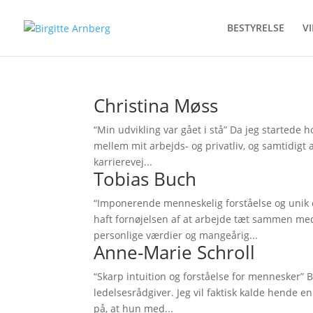
BESTYRELSE
V
Christina Møss
“Min udvikling var gået i stå” Da jeg startede ho
mellem mit arbejds- og privatliv, og samtidigt at
karrierevej...
Tobias Buch
“Imponerende menneskelig forståelse og unik 
haft fornøjelsen af at arbejde tæt sammen med 
personlige værdier og mangeårig...
Anne-Marie Schroll
“Skarp intuition og forståelse for mennesker” 
ledelsesrådgiver. Jeg vil faktisk kalde hende en 
på, at hun med...