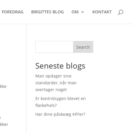
FOREDRAG
BIRGITTES BLOG
OM
KONTAKT
Search
Seneste blogs
Man opdager sine
standarder, når man
ække
overtager noget
Er kontrolsygen blevet en
flaskehals?
Har dine påskeæg KPI’er?
e
ikker